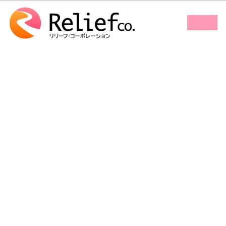
コ
ナ
ン
ビ
ア
ア
テ
ゲ
イ
イ
コ
コ
ン
ー
ン
ン
ツ
シ
リ
リ
ン
ン
へ
ョ
ク
ク
ス
ン
キ
に
ッ
移
プ
動
image13