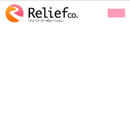
コ
ナ
ン
ビ
ア
ア
テ
ゲ
イ
イ
コ
コ
ン
ー
ン
ン
ツ
シ
リ
リ
ン
ン
へ
ョ
ク
ク
ス
ン
キ
に
ッ
移
プ
動
image11