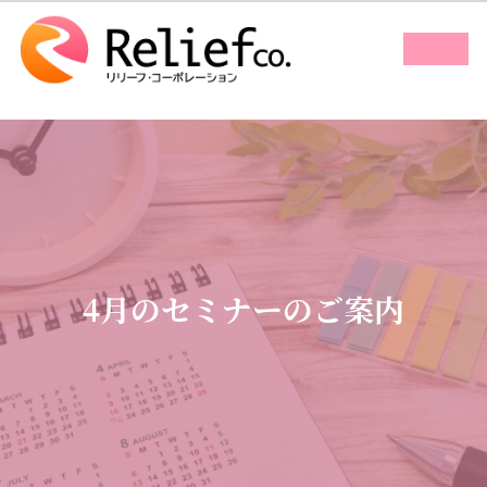
コ
ナ
ン
ビ
ア
ア
テ
ゲ
イ
イ
コ
コ
ン
ー
ン
ン
ツ
シ
リ
リ
ン
ン
へ
ョ
ク
ク
ス
ン
キ
に
ッ
移
プ
動
4月のセミナーのご案内