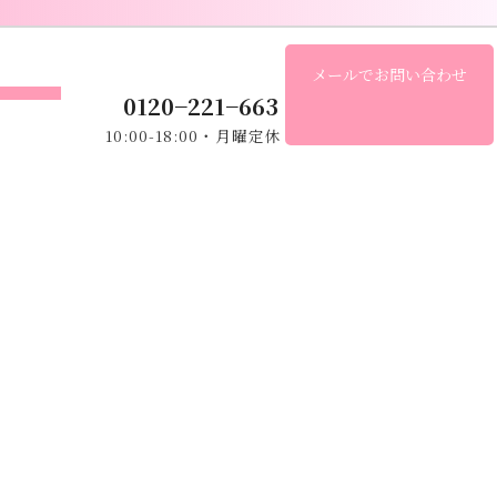
グ
メールでお問い合わせ
ル
ア
0120−221
−
663
ー
イ
会社概要
プ
10:00-18:00・月曜定休
コ
ン
リ
リ
ン
ン
ク
ク