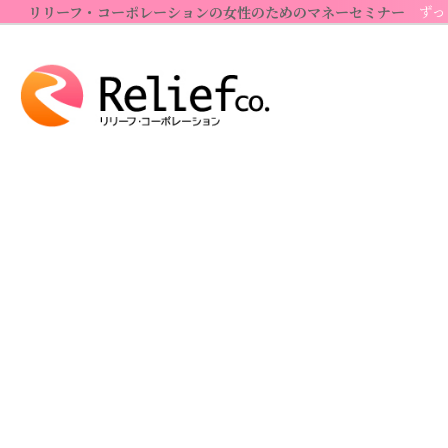
コ
ナ
ずっ
リリーフ・コーポレーションの女性のためのマネーセミナー
ン
ビ
テ
ゲ
ン
ー
ツ
シ
へ
ョ
ス
ン
キ
に
ッ
移
プ
動