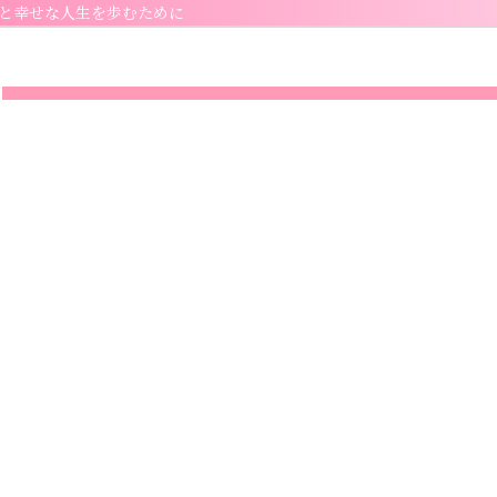
と幸せな人生を歩むために
Home
マネーセミナーとは
セミナー参加申し込み
個別相談のご案内
4-05