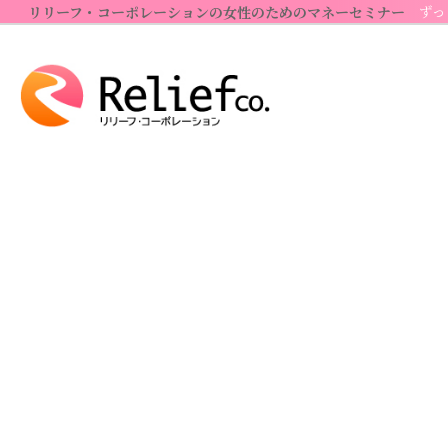
コ
ナ
ずっ
リリーフ・コーポレーションの女性のためのマネーセミナー
ン
ビ
テ
ゲ
ン
ー
ツ
シ
へ
ョ
ス
ン
キ
に
ッ
移
プ
動