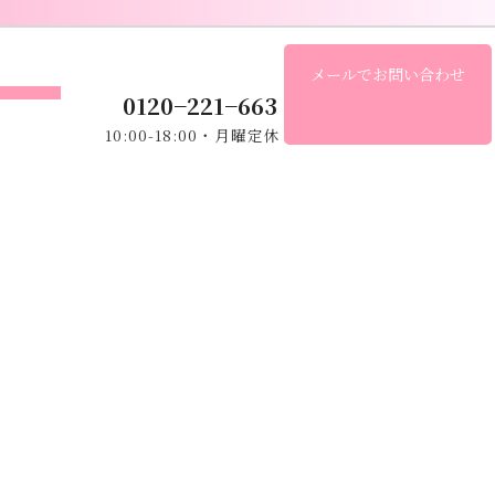
グ
メールでお問い合わせ
ル
ア
0120−221
−
663
ー
イ
会社概要
プ
10:00-18:00・月曜定休
コ
ン
リ
リ
ン
ン
ク
ク