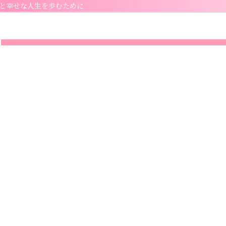
と幸せな人生を歩むために
Home
マネーセミナーとは
セミナー参加申し込み
個別相談のご案内
1